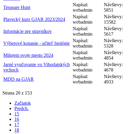
Napísal:
Návštevy:
Treasure Hunt
webadmin
5851
Napísal:
Návštevy:
Plavecký kurz GJAR 2023/2024
webadmin
15582
Napísal:
Návštevy:
Informácie pre stravníkov
webadmin
5617
Napísal:
Návštevy:
Výberové konanie - učiteľ biológie
webadmin
5328
Napísal:
Návštevy:
Milujem svoje mesto 2024
webadmin
4854
Jarné vyučovanie vo Vihorlatských
Napísal:
Návštevy:
vrchoch
webadmin
4678
Napísal:
Návštevy:
MDD na GJAR
webadmin
4933
Strana 20 z 153
Začiatok
Predch.
15
16
17
18