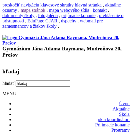
preskočiť navigáciu
klávesové skratky
hlavná stránka
,
aktuálne
oznamy
,
mapa stránok
,
mapa webového sídla
,
kontakt
,
dokumenty školy
,
fotogaléria
,
prijímacie konanie
,
prehlásenie o
prístupnosti
,
EduPage GJAR
,
úspechy
,
webmail pre
zamestnancov a žiakov školy
,
Gymnázium Jána Adama Raymana, Mudroňova 20,
Prešov
hľadaj
hladať
MENU
Úvod
Aktuálne
Škola
pk a koordinátori
Prijímacie konanie
Programy