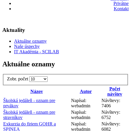
Privátne
Kontakt
Aktuality
Aktuálne oznamy
Naše úspechy
IT Akadémia - SCILAB
Aktuálne oznamy
Zobr. počet
Počet
Názov
Autor
návštev
Školská jedáleň - oznam pre
Napísal:
Návštevy:
prvákov
webadmin
7406
Školská jedáleň - oznam pre
Napísal:
Návštevy:
stravníkov
webadmin
6752
Exkurzia do firiem GOHR a
Napísal:
Návštevy:
SPINEA
webadmin
6082