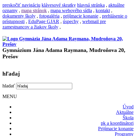
preskočiť navigáciu
klávesové skratky
hlavná stránka
,
aktuálne
oznamy
,
mapa stránok
,
mapa webového sídla
,
kontakt
,
dokumenty školy
,
fotogaléria
,
prijímacie konanie
,
prehlásenie o
prístupnosti
,
EduPage GJAR
,
úspechy
,
webmail pre
zamestnancov a žiakov školy
,
Gymnázium Jána Adama Raymana, Mudroňova 20,
Prešov
hľadaj
hladať
MENU
Úvod
Aktuálne
Škola
pk a koordinátori
Prijímacie konanie
Programy