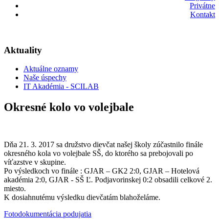
Privátne
Kontakt
Aktuality
Aktuálne oznamy
Naše úspechy
IT Akadémia - SCILAB
Okresné kolo vo volejbale
Dňa 21. 3. 2017 sa družstvo dievčat našej školy zúčastnilo finále
okresného kola vo volejbale SŠ, do ktorého sa prebojovali po
víťazstve v skupine.
Po výsledkoch vo finále : GJAR – GK2 2:0, GJAR – Hotelová
akadémia 2:0, GJAR - SŠ Ľ. Podjavorinskej 0:2 obsadili celkové 2.
miesto.
K dosiahnutému výsledku dievčatám blahoželáme.
Fotodokumentácia podujatia