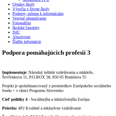
Orgány školy
Výročia v živote školy
Podnety, prístup k informáciám
Verejné obstarávanie
Fotogaléria
školské časopisy
ISIC
Absolventi
Ďalšie informácie
Podpora pomáhajúcich profesií 3
Implementuje
: Národný inštitút vzdelávania a mládeže,
Ševčenkova 11, P.O.BOX 58, 850 05 Bratislava 55
Projekt je spolufinancovaný z prostriedkov Európskeho sociálneho
fondu + v rámci Programu Slovensko
Cieľ politiky 4
- Sociálnejšia a inkluzívnejšia Európa
Priorita:
4P2 Kvalitné a inkluzívne vzdelávanie