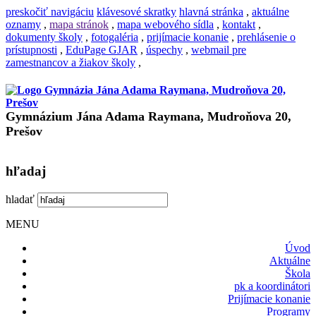
preskočiť navigáciu
klávesové skratky
hlavná stránka
,
aktuálne
oznamy
,
mapa stránok
,
mapa webového sídla
,
kontakt
,
dokumenty školy
,
fotogaléria
,
prijímacie konanie
,
prehlásenie o
prístupnosti
,
EduPage GJAR
,
úspechy
,
webmail pre
zamestnancov a žiakov školy
,
Gymnázium Jána Adama Raymana, Mudroňova 20,
Prešov
hľadaj
hladať
MENU
Úvod
Aktuálne
Škola
pk a koordinátori
Prijímacie konanie
Programy