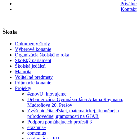
Privátne
Kontakt
Škola
Dokumenty školy
Výberové konanie
Organizácia školského roka
Školský parlament
Školská jedáleň
Maturita
Voliteľné predmety
Prijímacie konanie
Projekty
#znovU_Inovujeme
Debarierizácia Gymnázia Jána Adama Raymana,
Mudroňova 20, Prešov
Zvýšenie čitateľskej, matematickej, finančnej a
prírodovednej gramotnosti na GJAR
Podpora pomáhajúcich profesií 3
erazmus+
comenius
spolupráca s PU