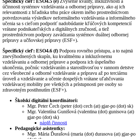
Špecifický cieľ: ESO4.5 (e)
Zvýšenie kvality, inkluzívnosti a
účinnosti systémov vzdelávania a odbornej prípravy, ako aj ich
relevantnosti z hľadiska trhu práce okrem iného prostredníctvom
potvrdzovania výsledkov neformálneho vzdelávania a informálneho
učenia sa s cieľom podporiť nadobúdanie kľúčových kompetencií
vrátane podnikateľských a digitálnych zručností, a tiež
prostredníctvom podpory zavádzania systémov duálnej odbornej
prípravy a učňovskej prípravy (ESF+).
Špecifický cieľ: ESO4.6 (f)
Podpora rovného prístupu, a to najmä
znevýhodnených skupín, ku kvalitnému a inkluzívnemu
vzdelávaniu a odbornej príprave a podpora ich úspešného
ukončenia, počnúc vzdelávaním a starostlivosťou v rannom detstve
cez všeobecné a odborné vzdelávanie a prípravu až po terciárnu
úroveň a vzdelávanie a učenie dospelých vrátane uľahčovania
vzdelávacej mobility pre všetkých a prístupnosti pre osoby so
zdravotným postihnutím (ESF+).
Školskí digitálni koordinátori:
Mgr. Peter Čech (peter (dot) cech (at) gjar-po (dot) sk)
Mgr. Valentína Gunišová (valentina (dot) gunisova (at)
gjar-po (dot) sk)
náplň činnosti
Pedagogické asistentky:
Mgr. Mária Ďurašová (maria (dot) durasova (at) gjar-po