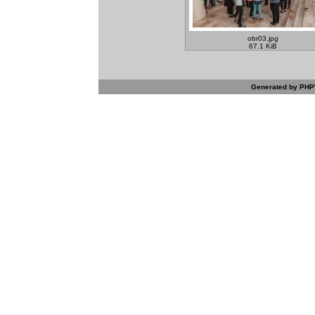
obr03.jpg
67.1 KiB
Generated by PHPW