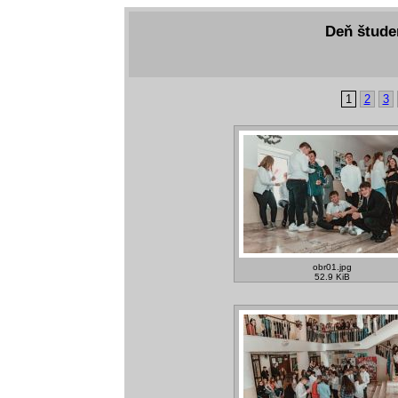
Deň študen
1
2
3
obr01.jpg
52.9 KiB