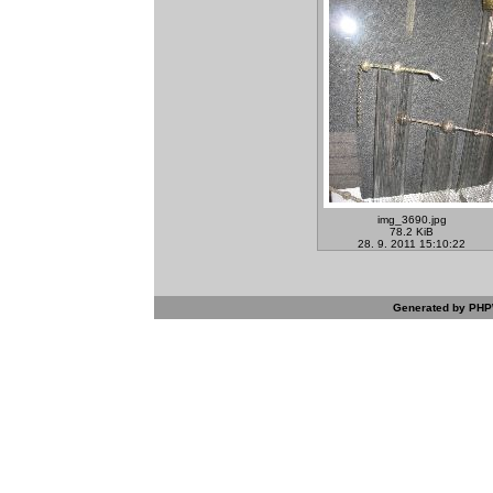
img_3690.jpg
78.2 KiB
28. 9. 2011 15:10:22
Generated by PHPW