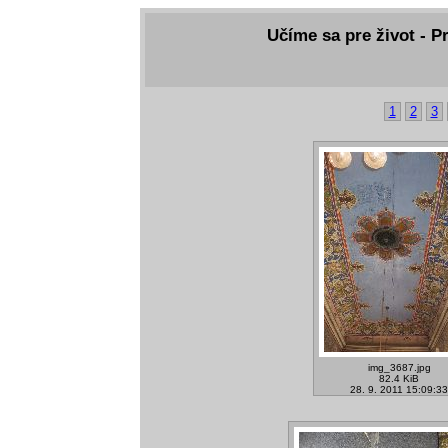
Učíme sa pre život - P
1
2
3
img_3687.jpg
82.4 KiB
28. 9. 2011 15:09:33