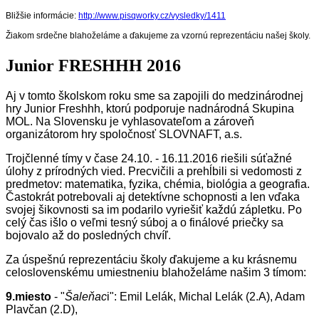
Bližšie informácie:
http://www.pisqworky.cz/vysledky/1411
Žiakom srdečne blahoželáme a ďakujeme za vzornú reprezentáciu našej školy.
Junior FRESHHH 2016
Aj v tomto školskom roku sme sa zapojili do medzinárodnej
hry Junior Freshhh, ktorú podporuje nadnárodná Skupina
MOL. Na Slovensku je vyhlasovateľom a zároveň
organizátorom hry spoločnosť SLOVNAFT, a.s.
Trojčlenné tímy v čase 24.10. - 16.11.2016 riešili súťažné
úlohy z prírodných vied. Precvičili a prehĺbili si vedomosti z
predmetov: matematika, fyzika, chémia, biológia a geografia.
Častokrát potrebovali aj detektívne schopnosti a len vďaka
svojej šikovnosti sa im podarilo vyriešiť každú zápletku. Po
celý čas išlo o veľmi tesný súboj a o finálové priečky sa
bojovalo až do posledných chvíľ.
Za úspešnú reprezentáciu školy ďakujeme a ku krásnemu
celoslovenskému umiestneniu blahoželáme našim 3 tímom:
9.miesto
- "
Šaleňac
i": Emil Lelák, Michal Lelák (2.A), Adam
Plavčan (2.D),