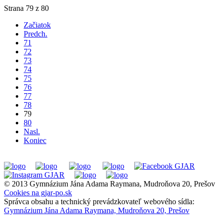
Strana 79 z 80
Začiatok
Predch.
71
72
73
74
75
76
77
78
79
80
Nasl.
Koniec
© 2013 Gymnázium Jána Adama Raymana, Mudroňova 20, Prešov
Cookies na gjar-po.sk
Správca obsahu a technický prevádzkovateľ webového sídla:
Gymnázium Jána Adama Raymana, Mudroňova 20, Prešov