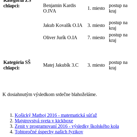
Kategória ZŠ
Benjamin Kardis
postup na
chlapci:
1. miesto
O.IVA
kraj
postup na
Jakub Kovalík O.IA
3. miesto
kraj
postup na
Oliver Jurík O.IA
7. miesto
kraj
Kategória SŠ
postup na
Matej Jakubík 3.C
3. miesto
chlapci:
kraj
K dosiahnutým výsledkom srdečne blahoželáme.
Košický Matboj 2016 - matematická súťaž
Majstrovstvá sveta v kickboxe
Zenit v programovaní 2016 - výsledky školského kola
Tohtoročné úspechy našich fyzikov