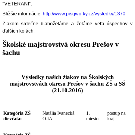
"VETERANI".
Bližšie informácie:
http://www.pisqworky.cz/vysledky/1370
Žiakom srdečne blahoželáme a želáme veľa úspechov v
ďalších kolách.
Školské majstrovstvá okresu Prešov v
šachu
Výsledky našich žiakov na Školských
majstrovstvách okresu Prešov v šachu ZŠ a SŠ
(21.10.2016)
Kategória ZŠ
Natália Ivanecká
1.
postup na
dievčatá:
O.IA
miesto
kraj