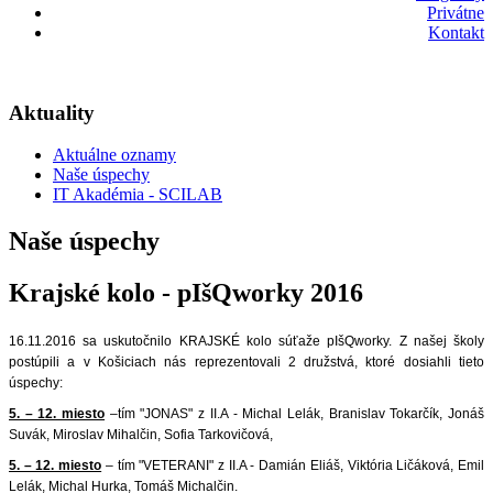
Privátne
Kontakt
Aktuality
Aktuálne oznamy
Naše úspechy
IT Akadémia - SCILAB
Naše úspechy
Krajské kolo - pIšQworky 2016
16.11.2016 sa uskutočnilo KRAJSKÉ kolo súťaže pIšQworky. Z našej školy
postúpili a v Košiciach nás reprezentovali 2 družstvá, ktoré dosiahli tieto
úspechy:
5. – 12. miesto
–tím "JONAS" z II.A - Michal Lelák, Branislav Tokarčík, Jonáš
Suvák, Miroslav Mihalčin, Sofia Tarkovičová,
5. – 12. miesto
– tím "VETERANI" z II.A - Damián Eliáš, Viktória Ličáková, Emil
Lelák, Michal Hurka, Tomáš Michalčin.