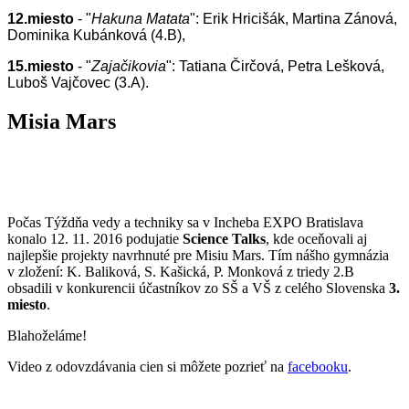
12.miesto
- "
Hakuna Matata
": Erik Hricišák, Martina Zánová,
Dominika Kubánková (4.B),
15.miesto
- "
Zajačikovia
": Tatiana Čirčová, Petra Lešková,
Luboš Vajčovec (3.A).
Misia Mars
Počas Týždňa vedy a techniky sa v Incheba EXPO Bratislava
konalo 12. 11. 2016 podujatie
Science Talks
, kde oceňovali aj
najlepšie projekty navrhnuté pre Misiu Mars. Tím nášho gymnázia
v zložení: K. Baliková, S. Kašická, P. Monková z triedy 2.B
obsadili v konkurencii účastníkov zo SŠ a VŠ z celého Slovenska
3.
miesto
.
Blahoželáme!
Video z odovzdávania cien si môžete pozrieť na
facebooku
.