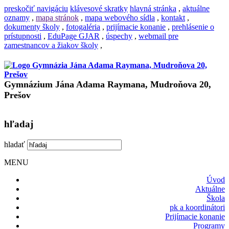
preskočiť navigáciu
klávesové skratky
hlavná stránka
,
aktuálne
oznamy
,
mapa stránok
,
mapa webového sídla
,
kontakt
,
dokumenty školy
,
fotogaléria
,
prijímacie konanie
,
prehlásenie o
prístupnosti
,
EduPage GJAR
,
úspechy
,
webmail pre
zamestnancov a žiakov školy
,
Gymnázium Jána Adama Raymana, Mudroňova 20,
Prešov
hľadaj
hladať
MENU
Úvod
Aktuálne
Škola
pk a koordinátori
Prijímacie konanie
Programy