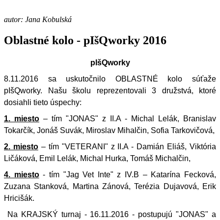
autor: Jana Kobulská
Oblastné kolo - pIšQworky 2016
pIšQworky
8.11.2016 sa uskutočnilo OBLASTNÉ kolo súťaže
pIšQworky. Našu školu reprezentovali 3 družstvá, ktoré
dosiahli tieto úspechy:
1. miesto
–
tím "JONAS" z II.A - Michal Lelák, Branislav
Tokarčík, Jonáš Suvák, Miroslav Mihalčin, Sofia Tarkovičová,
2. miesto
– tím "VETERANI" z II.A - Damián Eliáš, Viktória
Ličáková, Emil Lelák, Michal Hurka, Tomáš Michalčin,
4. miesto
- tím "Jag Vet Inte" z IV.B – Katarína Fecková,
Zuzana Stanková, Martina Zánová, Terézia Dujavová, Erik
Hricišák.
Na KRAJSKÝ turnaj - 16.11.2016 - postupujú "JONAS" a