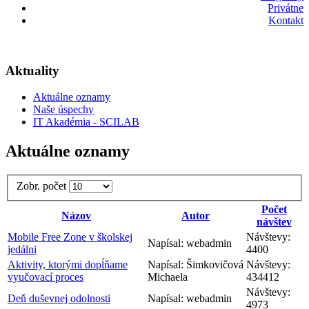
Privátne
Kontakt
Aktuality
Aktuálne oznamy
Naše úspechy
IT Akadémia - SCILAB
Aktuálne oznamy
Zobr. počet
Počet
Názov
Autor
návštev
Mobile Free Zone v školskej
Návštevy:
Napísal: webadmin
jedálni
4400
Aktivity, ktorými dopĺňame
Napísal: Šimkovičová
Návštevy:
vyučovací proces
Michaela
434412
Návštevy:
Deň duševnej odolnosti
Napísal: webadmin
4973