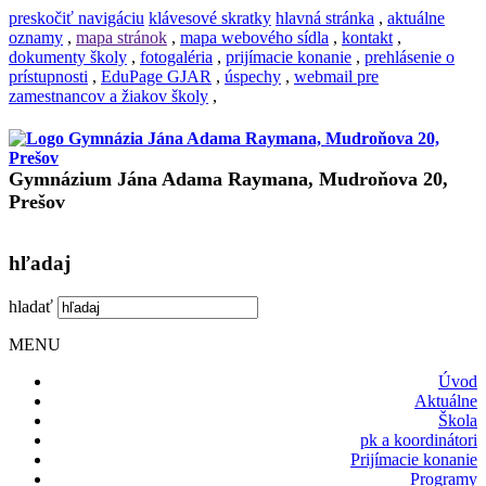
preskočiť navigáciu
klávesové skratky
hlavná stránka
,
aktuálne
oznamy
,
mapa stránok
,
mapa webového sídla
,
kontakt
,
dokumenty školy
,
fotogaléria
,
prijímacie konanie
,
prehlásenie o
prístupnosti
,
EduPage GJAR
,
úspechy
,
webmail pre
zamestnancov a žiakov školy
,
Gymnázium Jána Adama Raymana, Mudroňova 20,
Prešov
hľadaj
hladať
MENU
Úvod
Aktuálne
Škola
pk a koordinátori
Prijímacie konanie
Programy