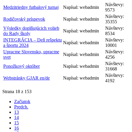
Návštevy:
Medzitriedny futbalový turnaj
Napísal: webadmin
9573
Návštevy:
Rodičovský príspevok
Napísal: webadmin
35355
Výsledky doplňujúcich volieb
Návštevy:
Napísal: webadmin
do Rady školy
8534
INTEGRÁCIA – Deň rešpektu
Návštevy:
Napísal: webadmin
a športu 2024
10001
Upracme Slovensko, upracme
Návštevy:
Napísal: webadmin
svet
4256
Návštevy:
Ponožkový október
Napísal: webadmin
31668
Návštevy:
Webstránky GJAR en/de
Napísal: webadmin
4192
Strana 18 z 153
Začiatok
Predch.
13
14
15
16