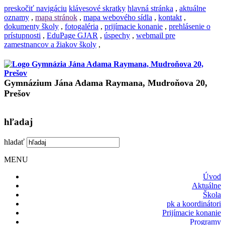
preskočiť navigáciu
klávesové skratky
hlavná stránka
,
aktuálne
oznamy
,
mapa stránok
,
mapa webového sídla
,
kontakt
,
dokumenty školy
,
fotogaléria
,
prijímacie konanie
,
prehlásenie o
prístupnosti
,
EduPage GJAR
,
úspechy
,
webmail pre
zamestnancov a žiakov školy
,
Gymnázium Jána Adama Raymana, Mudroňova 20,
Prešov
hľadaj
hladať
MENU
Úvod
Aktuálne
Škola
pk a koordinátori
Prijímacie konanie
Programy