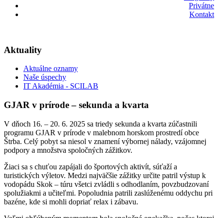
Privátne
Kontakt
Aktuality
Aktuálne oznamy
Naše úspechy
IT Akadémia - SCILAB
GJAR v prírode – sekunda a kvarta
V dňoch 16. – 20. 6. 2025 sa triedy sekunda a kvarta zúčastnili
programu GJAR v prírode v malebnom horskom prostredí obce
Štrba. Celý pobyt sa niesol v znamení výbornej nálady, vzájomnej
podpory a množstva spoločných zážitkov.
Žiaci sa s chuťou zapájali do športových aktivít, súťaží a
turistických výletov. Medzi najväčšie zážitky určite patril výstup k
vodopádu Skok – túru všetci zvládli s odhodlaním, povzbudzovaní
spolužiakmi a učiteľmi. Popoludnia patrili zaslúženému oddychu pri
bazéne, kde si mohli dopriať relax i zábavu.