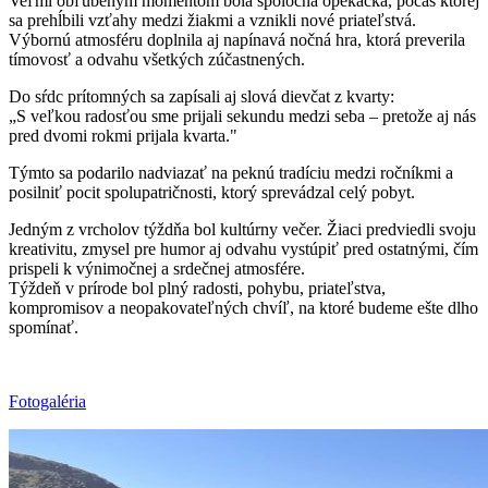
Veľmi obľúbeným momentom bola spoločná opekačka, počas ktorej
sa prehĺbili vzťahy medzi žiakmi a vznikli nové priateľstvá.
Výbornú atmosféru doplnila aj napínavá nočná hra, ktorá preverila
tímovosť a odvahu všetkých zúčastnených.
Do sŕdc prítomných sa zapísali aj slová dievčat z kvarty:
„S veľkou radosťou sme prijali sekundu medzi seba – pretože aj nás
pred dvomi rokmi prijala kvarta."
Týmto sa podarilo nadviazať na peknú tradíciu medzi ročníkmi a
posilniť pocit spolupatričnosti, ktorý sprevádzal celý pobyt.
Jedným z vrcholov týždňa bol kultúrny večer. Žiaci predviedli svoju
kreativitu, zmysel pre humor aj odvahu vystúpiť pred ostatnými, čím
prispeli k výnimočnej a srdečnej atmosfére.
Týždeň v prírode bol plný radosti, pohybu, priateľstva,
kompromisov a neopakovateľných chvíľ, na ktoré budeme ešte dlho
spomínať.
Fotogaléria