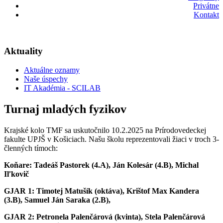
Privátne
Kontakt
Aktuality
Aktuálne oznamy
Naše úspechy
IT Akadémia - SCILAB
Turnaj mladých fyzikov
Krajské kolo TMF sa uskutočnilo 10.2.2025 na Prírodovedeckej
fakulte UPJŠ v Košiciach.
Našu školu reprezentovali žiaci v troch 3-
členných tímoch:
Koňare: Tadeáš Pastorek (4.A), Ján Kolesár (4.B), Michal
Iľkovič
GJAR 1: Timotej Matušík (oktáva), Krištof Max Kandera
(3.B), Samuel Ján Saraka (2.B),
GJAR 2: Petronela Palenčárová (kvinta), Stela Palenčárová