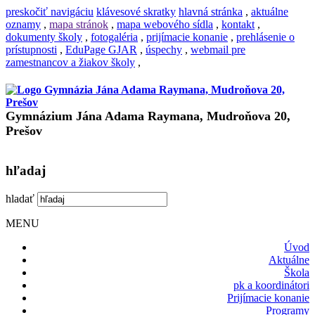
preskočiť navigáciu
klávesové skratky
hlavná stránka
,
aktuálne
oznamy
,
mapa stránok
,
mapa webového sídla
,
kontakt
,
dokumenty školy
,
fotogaléria
,
prijímacie konanie
,
prehlásenie o
prístupnosti
,
EduPage GJAR
,
úspechy
,
webmail pre
zamestnancov a žiakov školy
,
Gymnázium Jána Adama Raymana, Mudroňova 20,
Prešov
hľadaj
hladať
MENU
Úvod
Aktuálne
Škola
pk a koordinátori
Prijímacie konanie
Programy