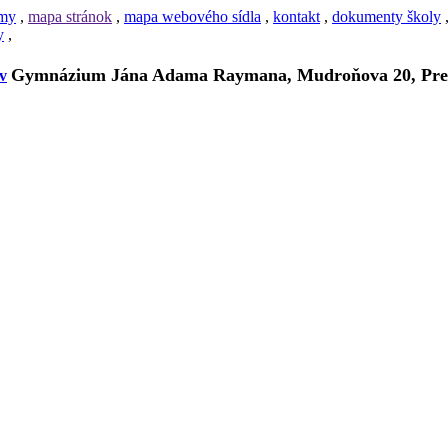
amy
,
mapa stránok
,
mapa webového sídla
,
kontakt
,
dokumenty školy
y
,
Gymnázium Jána Adama Raymana, Mudroňova 20, Pre