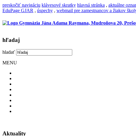
preskočiť navigáciu
klávesové skratky
hlavná stránka
,
aktuálne ozn
EduPage GJAR
,
úspechy
,
webmail pre zamestnancov a žiakov škol
hľadaj
hladať
MENU
Aktuality