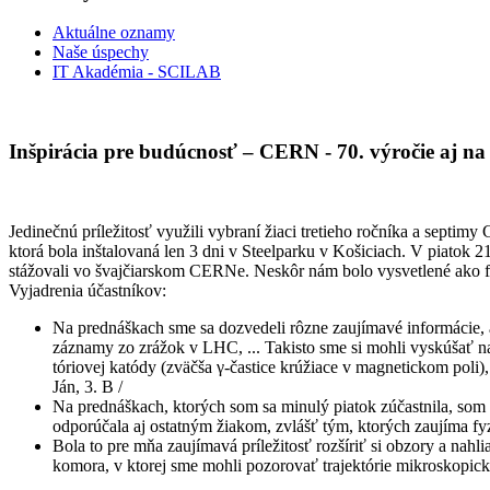
Aktuálne oznamy
Naše úspechy
IT Akadémia - SCILAB
Inšpirácia pre budúcnosť – CERN - 70. výročie aj na
Jedinečnú príležitosť využili vybraní žiaci tretieho ročníka a sept
ktorá bola inštalovaná len 3 dni v Steelparku v Košiciach. V piatok 
stážovali vo švajčiarskom CERNe. Neskôr nám bolo vysvetlené ako fun
Vyjadrenia účastníkov:
Na prednáškach sme sa dozvedeli rôzne zaujímavé informácie, 
záznamy zo zrážok v LHC, ... Takisto sme si mohli vyskúšať nar
tóriovej katódy (zväčša γ-častice krúžiace v magnetickom poli),
Ján, 3. B /
Na prednáškach, ktorých som sa minulý piatok zúčastnila, som 
odporúčala aj ostatným žiakom, zvlášť tým, ktorých zaujíma fyz
Bola to pre mňa zaujímavá príležitosť rozšíriť si obzory a nahl
komora, v ktorej sme mohli pozorovať trajektórie mikroskopický