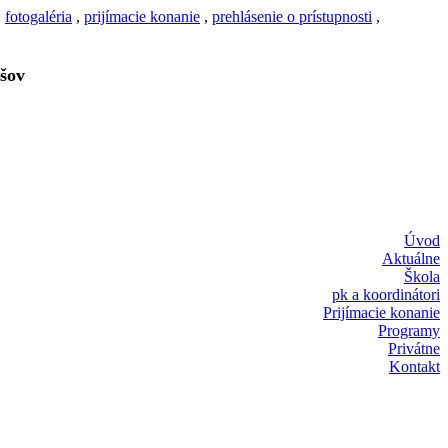
,
fotogaléria
,
prijímacie konanie
,
prehlásenie o prístupnosti
,
šov
Úvod
Aktuálne
Škola
pk a koordinátori
Prijímacie konanie
Programy
Privátne
Kontakt