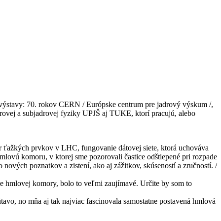
a výstavy: 70. rokov CERN / Európske centrum pre jadrový výskum /,
drovej a subjadrovej fyziky UPJŠ aj TUKE, ktorí pracujú, alebo
er ťažkých prvkov v LHC, fungovanie dátovej siete, ktorá uchováva
hmlovú komoru, v ktorej sme pozorovali častice odštiepené pri rozpade
 nových poznatkov a zistení, ako aj zážitkov, skúseností a zručností. /
ie hmlovej komory, bolo to veľmi zaujímavé. Určite by som to
 pútavo, no mňa aj tak najviac fascinovala samostatne postavená hmlová