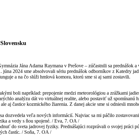
 Slovensku
imy Gymnázia Jána Adama Raymana v Prešove – zúčastnili sa prednášok 
21. júna 2024 sme absolvovali sériu prednášok odborníkov z Katedry ja
guje a na čo slúži hmlová komora, ktorú sme si aj sami zostavili.
akými boli napríklad: prepojenie medzi meteorológiou a zrážkami jadi
ýchlo analýzu dát vo virtuálnej realite, alebo postaviť už spomínanú 
 ale aj častice kozmického žiarenia. Z danej akcie sme si odniesli mnoho
sa dozvedela veľa nových informácií. Najviac sa mi páčilo zostavovan
ika a vedy s ňou spojené. / Eva, 7. OA /
iadnuť do sveta jadrovej fyziky. Prednášajúci rozprávali o svojej práci
ch častíc. / Soňa, 7. OA /