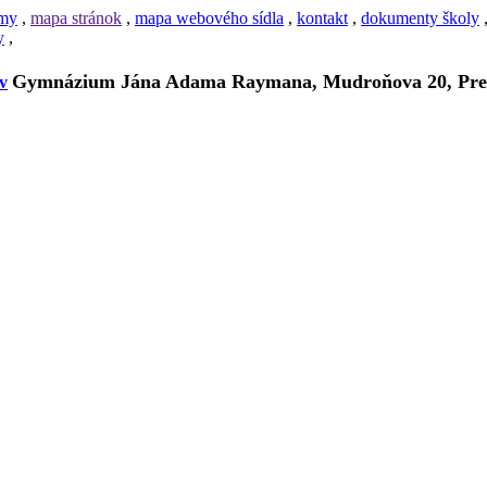
amy
,
mapa stránok
,
mapa webového sídla
,
kontakt
,
dokumenty školy
y
,
Gymnázium Jána Adama Raymana, Mudroňova 20, Pre