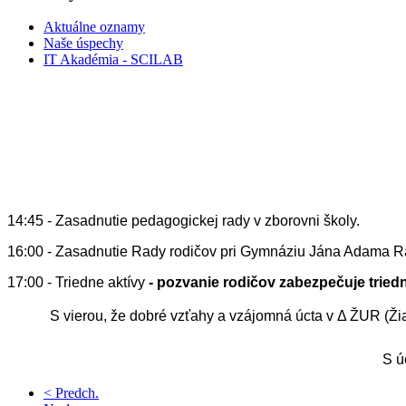
Aktuálne oznamy
Naše úspechy
IT Akadémia - SCILAB
14:45 - Zasadnutie pedagogickej rady v zborovni školy.
16:00 - Zasadnutie Rady rodičov pri Gymnáziu Jána Adama
17:00 - Triedne aktívy
-
pozvanie rodičov zabezpečuje triedn
S vierou, že dobré vzťahy a vzájomná úcta v Δ ŽUR (Ž
S úctou a 
< Predch.