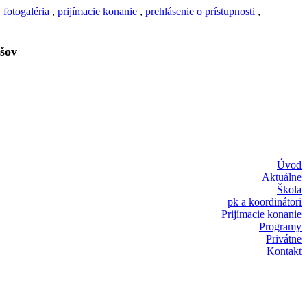
,
fotogaléria
,
prijímacie konanie
,
prehlásenie o prístupnosti
,
šov
Úvod
Aktuálne
Škola
pk a koordinátori
Prijímacie konanie
Programy
Privátne
Kontakt